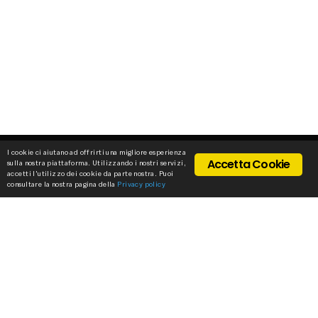
I cookie ci aiutano ad offrirti una migliore esperienza
Accetta Cookie
sulla nostra piattaforma. Utilizzando i nostri servizi,
accetti l'utilizzo dei cookie da parte nostra. Puoi
consultare la nostra pagina della
Privacy policy
STILLUX
We work to create exclusive products that
decorate your environments.