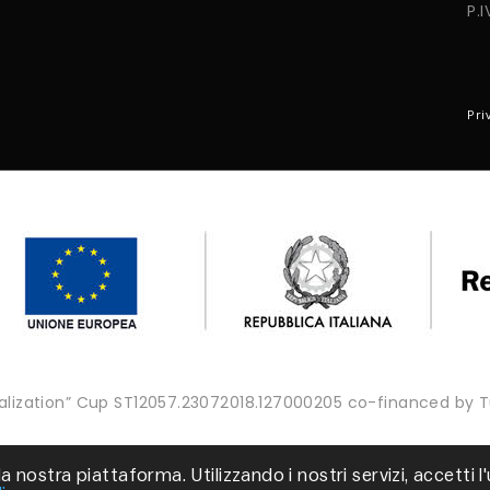
P.
C
Pri
onalization” Cup ST12057.23072018.127000205 co-financed by
Copyright © 2025 - Tutti i diritti riservati
a nostra piattaforma. Utilizzando i nostri servizi, accetti l