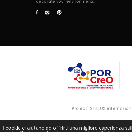
decorate your environments.
Project “STILLUX internazi
I cookie ci aiutano ad offrirti una migliore esperienza sull