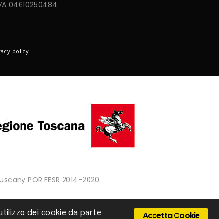
IVA 04610250484
ONTACTS
vacy policy
 Tuscany POR FESR 2014-2020
'utilizzo dei cookie da parte
Accetta Cookie