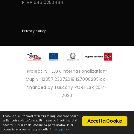
P.IVA 04610250484
CONTACTS
Privacy policy
Project “STILLUX internazionalization”
Cup ST12057.23072018.127000205 co-
financed by Tuscany POR FESR 2014-
2020
Copyright © 2025 - Tutti i diritti
I cookie ci aiutano ad offrirti una migliore esperienza
Accetta Cookie
sulla nostra piattaforma. Utilizzando i nostri servizi,
riservati
accetti l'utilizzo dei cookie da parte nostra. Puoi
consultare la nostra pagina della
Privacy policy