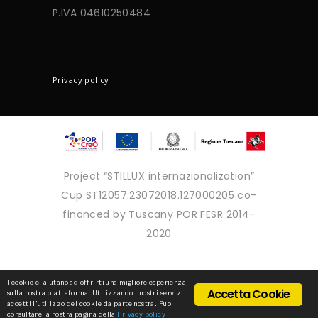
P.IVA 04610250484
CONTACTS
Privacy policy
Project “STILLUX internazionalization”
Cup ST12057.23072018.127000205 co-
financed by Tuscany POR FESR 2014-
2020
Copyright © 2025 - Tutti i diritti
I cookie ci aiutano ad offrirti una migliore esperienza
Accetta Cookie
sulla nostra piattaforma. Utilizzando i nostri servizi,
riservati
accetti l'utilizzo dei cookie da parte nostra. Puoi
consultare la nostra pagina della
Privacy policy