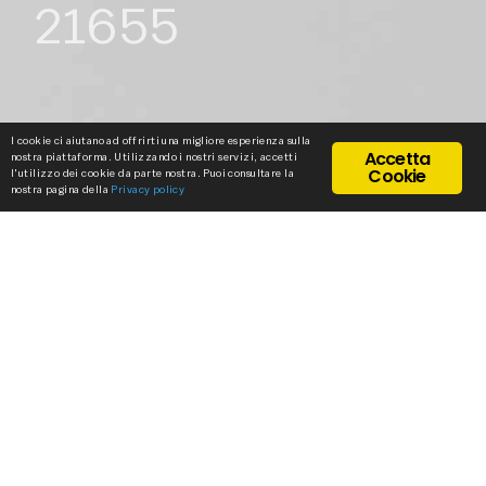
21655
I cookie ci aiutano ad offrirti una migliore esperienza sulla
Accetta
nostra piattaforma. Utilizzando i nostri servizi, accetti
Cookie
l'utilizzo dei cookie da parte nostra. Puoi consultare la
nostra pagina della
Privacy policy