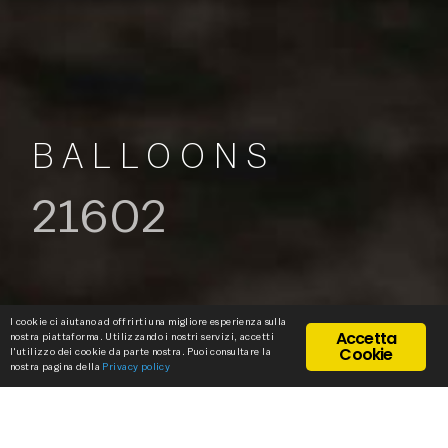
BALLOONS
21602
I cookie ci aiutano ad offrirti una migliore esperienza sulla
Accetta
nostra piattaforma. Utilizzando i nostri servizi, accetti
Cookie
l'utilizzo dei cookie da parte nostra. Puoi consultare la
nostra pagina della
Privacy policy