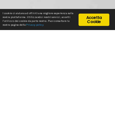
I cookie ci aiutano ad offrirti una migliore esperienza sulla
Accetta
nostra piattaforma. Utilizzando i nostri servizi, accetti
Cookie
l'utilizzo dei cookie da parte nostra. Puoi consultare la
nostra pagina della
Privacy policy