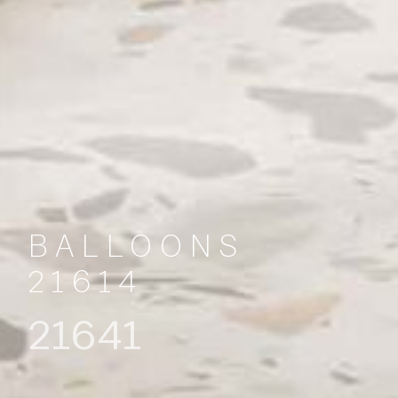
BALLOONS
21614
21641