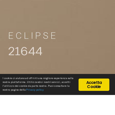
ECLIPSE
21644
I cookie ci aiutano ad offrirti una migliore esperienza sulla
Accetta
nostra piattaforma. Utilizzando i nostri servizi, accetti
Cookie
l'utilizzo dei cookie da parte nostra. Puoi consultare la
nostra pagina della
Privacy policy