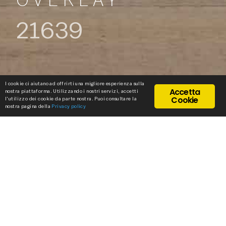
OVERLAY
21639
I cookie ci aiutano ad offrirti una migliore esperienza sulla
Accetta
nostra piattaforma. Utilizzando i nostri servizi, accetti
Cookie
l'utilizzo dei cookie da parte nostra. Puoi consultare la
nostra pagina della
Privacy policy