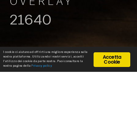
OVERLAY
21640
I cookie ci aiutano ad offrirti una migliore esperienza sulla
Accetta
nostra piattaforma. Utilizzando i nostri servizi, accetti
Cookie
l'utilizzo dei cookie da parte nostra. Puoi consultare la
nostra pagina della
Privacy policy