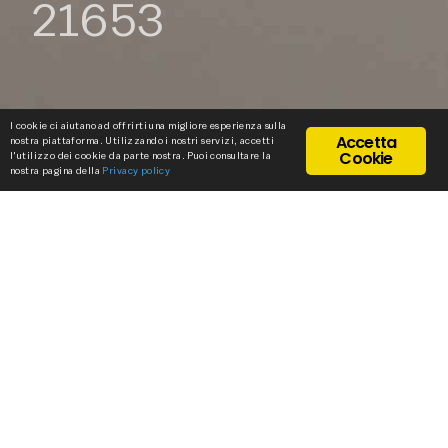
21653
I cookie ci aiutano ad offrirti una migliore esperienza sulla
Accetta
nostra piattaforma. Utilizzando i nostri servizi, accetti
Cookie
l'utilizzo dei cookie da parte nostra. Puoi consultare la
nostra pagina della
Privacy policy