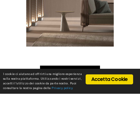
TECHNICAL SHEET
I cookie ci aiutano ad offrirti una migliore esperienza
Accetta Cookie
sulla nostra piattaforma. Utilizzando i nostri servizi,
accetti l'utilizzo dei cookie da parte nostra. Puoi
consultare la nostra pagina della
Privacy policy
REQUEST 3D