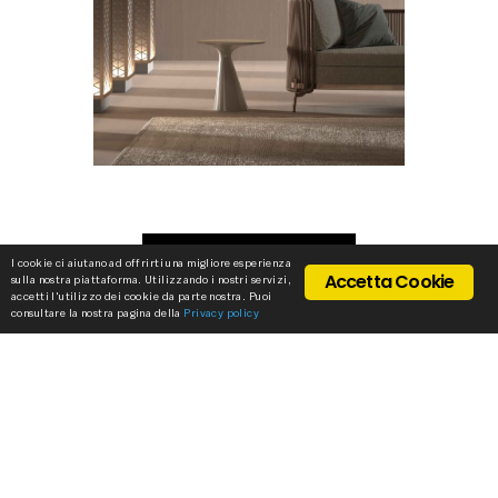
TECHNICAL SHEET
I cookie ci aiutano ad offrirti una migliore esperienza
Accetta Cookie
sulla nostra piattaforma. Utilizzando i nostri servizi,
accetti l'utilizzo dei cookie da parte nostra. Puoi
consultare la nostra pagina della
Privacy policy
REQUEST 3D