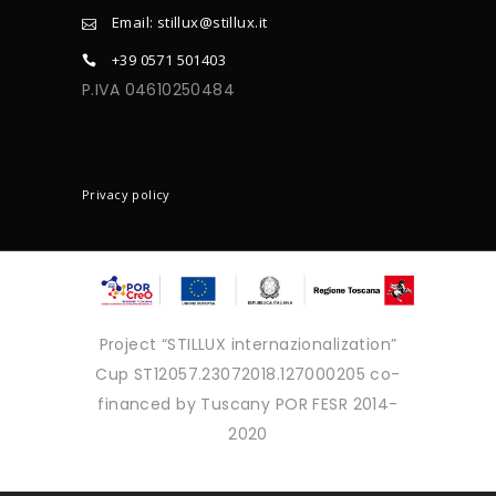
Email: stillux@stillux.it
+39 0571 501403
P.IVA 04610250484
CONTACTS
Privacy policy
Project “STILLUX internazionalization”
Cup ST12057.23072018.127000205 co-
financed by Tuscany POR FESR 2014-
2020