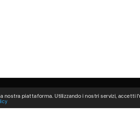
a nostra piattaforma. Utilizzando i nostri servizi, accetti l
licy
Via
Fir
P.