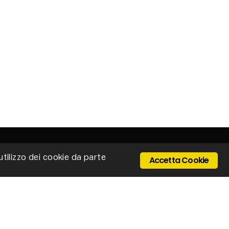
'utilizzo dei cookie da parte
Accetta Cookie
 Ponte Cerretano, 9/17, 50050 Cerreto Guidi -
enze - Italy
Email: stillux@stillux.it
+39 0571 501403
IVA 04610250484