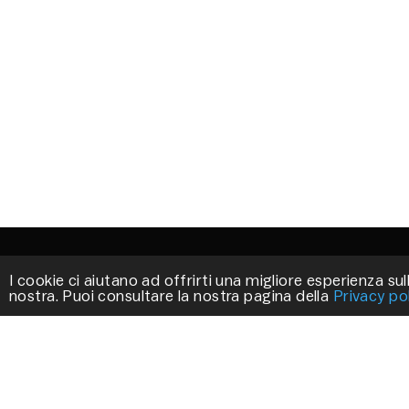
I cookie ci aiutano ad offrirti una migliore esperienza sull
nostra. Puoi consultare la nostra pagina della
Privacy po
STILLUX
We work to create exclusive products that
decorate your environments.