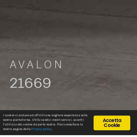
AVALON
21669
I cookie ci aiutano ad offrirti una migliore esperienza sulla
Accetta
nostra piattaforma. Utilizzando i nostri servizi, accetti
Cookie
l'utilizzo dei cookie da parte nostra. Puoi consultare la
nostra pagina della
Privacy policy