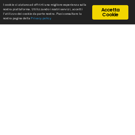
I cookie ci aiutano ad offrirti una migliore esperienza sulla
Accetta
nostra piattaforma. Utilizzando i nostri servizi, accetti
Cookie
l'utilizzo dei cookie da parte nostra. Puoi consultare la
nostra pagina della
Privacy policy