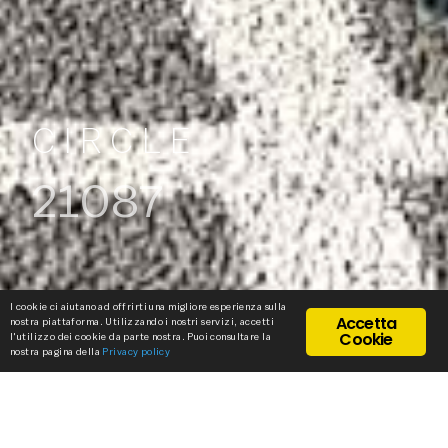
CIRCLE
21087
I cookie ci aiutano ad offrirti una migliore esperienza sulla
Accetta
nostra piattaforma. Utilizzando i nostri servizi, accetti
Cookie
l'utilizzo dei cookie da parte nostra. Puoi consultare la
nostra pagina della
Privacy policy