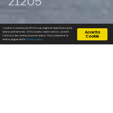
21205
I cookie ci aiutano ad offrirti una migliore esperienza sulla
Accetta
nostra piattaforma. Utilizzando i nostri servizi, accetti
Cookie
l'utilizzo dei cookie da parte nostra. Puoi consultare la
nostra pagina della
Privacy policy