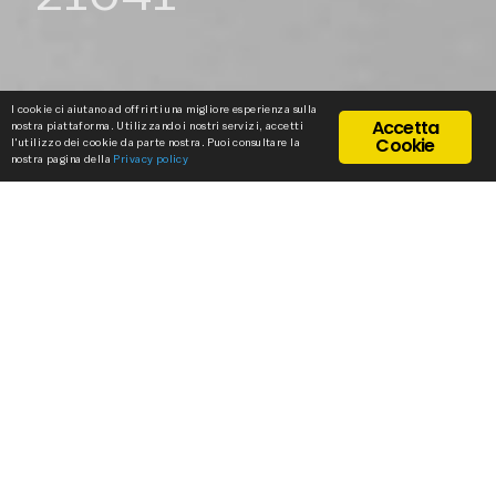
I cookie ci aiutano ad offrirti una migliore esperienza sulla
Accetta
nostra piattaforma. Utilizzando i nostri servizi, accetti
Cookie
l'utilizzo dei cookie da parte nostra. Puoi consultare la
nostra pagina della
Privacy policy