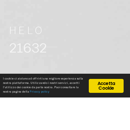
HELO
21632
I cookie ci aiutano ad offrirti una migliore esperienza sulla
Accetta
nostra piattaforma. Utilizzando i nostri servizi, accetti
Cookie
l'utilizzo dei cookie da parte nostra. Puoi consultare la
nostra pagina della
Privacy policy