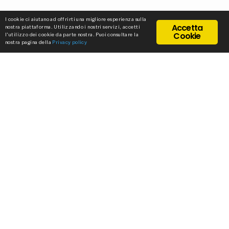
I cookie ci aiutano ad offrirti una migliore esperienza sulla
Accetta
nostra piattaforma. Utilizzando i nostri servizi, accetti
Cookie
l'utilizzo dei cookie da parte nostra. Puoi consultare la
nostra pagina della
Privacy policy