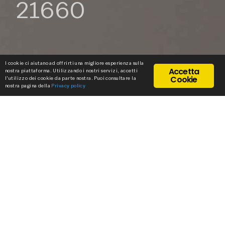
21660
I cookie ci aiutano ad offrirti una migliore esperienza sulla
Accetta
nostra piattaforma. Utilizzando i nostri servizi, accetti
Cookie
l'utilizzo dei cookie da parte nostra. Puoi consultare la
nostra pagina della
Privacy policy