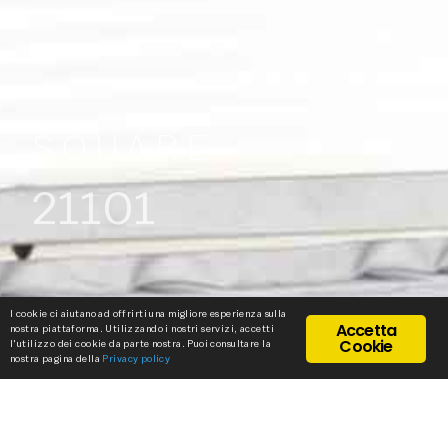
SQUARE
21101
I cookie ci aiutano ad offrirti una migliore esperienza sulla
Accetta
nostra piattaforma. Utilizzando i nostri servizi, accetti
Cookie
l'utilizzo dei cookie da parte nostra. Puoi consultare la
nostra pagina della
Privacy policy