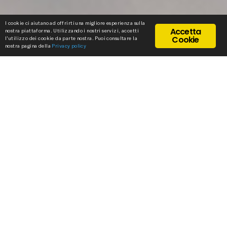
I cookie ci aiutano ad offrirti una migliore esperienza sulla
Accetta
nostra piattaforma. Utilizzando i nostri servizi, accetti
Cookie
l'utilizzo dei cookie da parte nostra. Puoi consultare la
nostra pagina della
Privacy policy