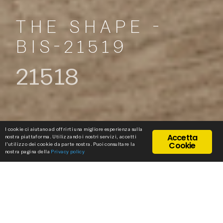
THE SHAPE -
BIS-21519
21518
I cookie ci aiutano ad offrirti una migliore esperienza sulla
Accetta
nostra piattaforma. Utilizzando i nostri servizi, accetti
Cookie
l'utilizzo dei cookie da parte nostra. Puoi consultare la
nostra pagina della
Privacy policy