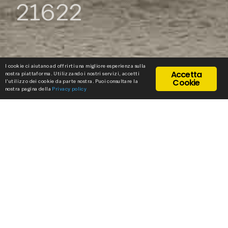
21622
I cookie ci aiutano ad offrirti una migliore esperienza sulla
Accetta
nostra piattaforma. Utilizzando i nostri servizi, accetti
Cookie
l'utilizzo dei cookie da parte nostra. Puoi consultare la
nostra pagina della
Privacy policy