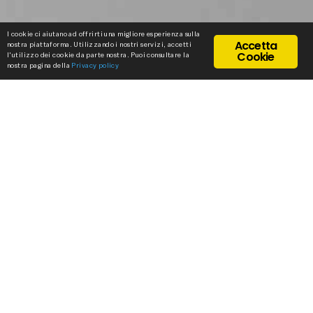
I cookie ci aiutano ad offrirti una migliore esperienza sulla
Accetta
nostra piattaforma. Utilizzando i nostri servizi, accetti
Cookie
l'utilizzo dei cookie da parte nostra. Puoi consultare la
nostra pagina della
Privacy policy